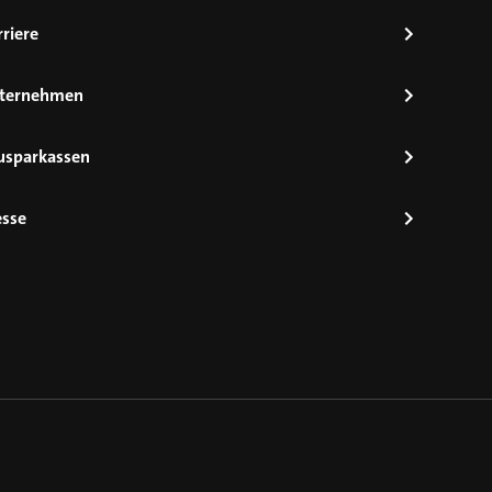
riere
ternehmen
usparkassen
esse