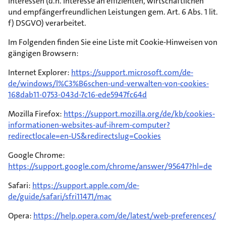
Interessen (d.h. Interesse an effizienten, wirtschaftlichen
und empfängerfreundlichen Leistungen gem. Art. 6 Abs. 1 lit.
f) DSGVO) verarbeitet.
Im Folgenden finden Sie eine Liste mit Cookie-Hinweisen von
gängigen Browsern:
Internet Explorer:
https://support.microsoft.com/de-
de/windows/l%C3%B6schen-und-verwalten-von-cookies-
168dab11-0753-043d-7c16-ede5947fc64d
Mozilla Firefox:
https://support.mozilla.org/de/kb/cookies-
informationen-websites-auf-ihrem-computer?
redirectlocale=en-US&redirectslug=Cookies
Google Chrome:
https://support.google.com/chrome/answer/95647?hl=de
Safari:
https://support.apple.com/de-
de/guide/safari/sfri11471/mac
Opera:
https://help.opera.com/de/latest/web-preferences/