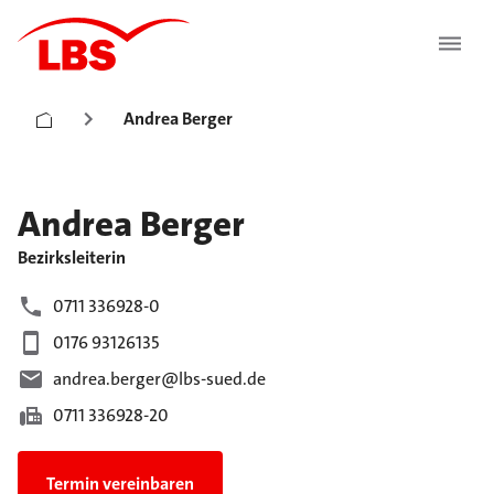
Andrea Berger
Andrea
Berger
Bezirksleiterin
0711 336928-0
0176 93126135
andrea.berger@lbs-sued.de
0711 336928-20
Termin vereinbaren