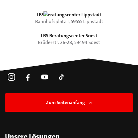
LBS Beratungscenter Lippstadt
Bahnhofsplatz
1
,
59555
Lippstadt
LBS Beratungscenter Soest
Brüderstr.
26-28
,
59494
Soest
Zum Seitenanfang
Unsere Lösungen