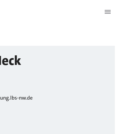
eck
ung.lbs-nw.de