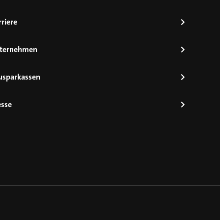
riere
ternehmen
usparkassen
esse