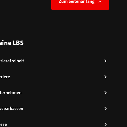
Zum Seitenanfang
eine LBS
rierefreiheit
riere
ternehmen
usparkassen
esse