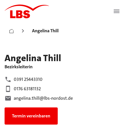
Angelina Thill
Angelina
Thill
Bezirksleiterin
0391 25443310
0176 63181132
angelina.thill@lbs-nordost.de
Termin vereinbaren