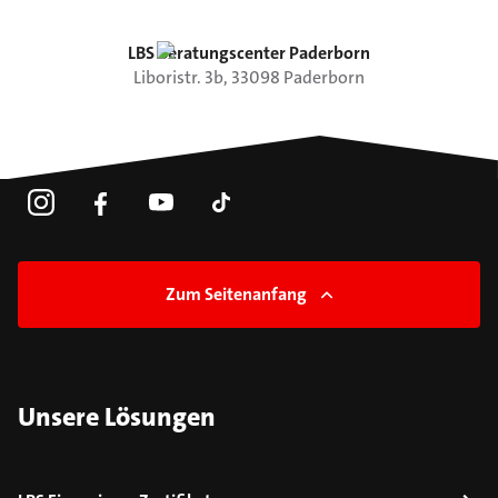
LBS Beratungscenter Paderborn
Liboristr.
3b
,
33098
Paderborn
Zum Seitenanfang
Unsere Lösungen