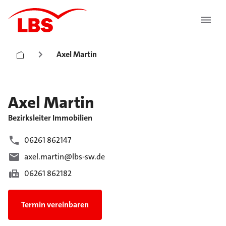
Axel Martin
Axel
Martin
Bezirksleiter Immobilien
06261 862147
axel.martin@lbs-sw.de
06261 862182
Termin vereinbaren