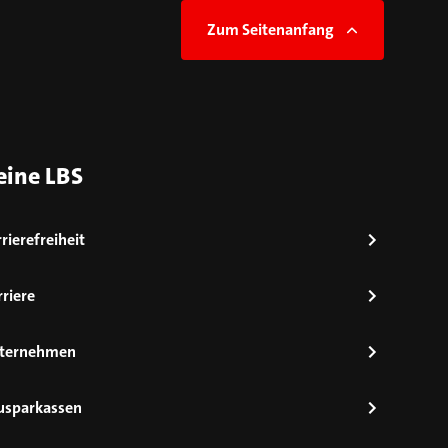
Zum Seitenanfang
eine LBS
rierefreiheit
riere
ternehmen
usparkassen