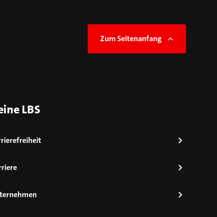
Zum Seitenanfang
eine LBS
rierefreiheit
riere
ternehmen