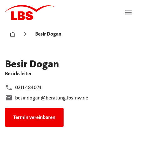
Besir Dogan
Besir
Dogan
Bezirksleiter
0211 484074
besir.dogan@beratung.lbs-nw.de
Termin vereinbaren