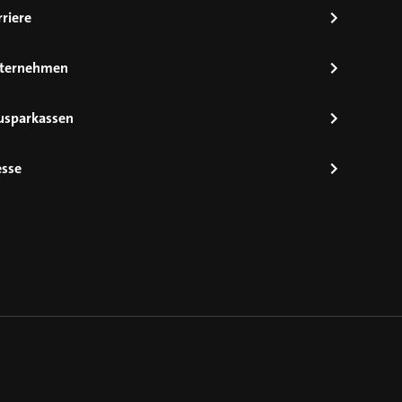
riere
ternehmen
usparkassen
esse