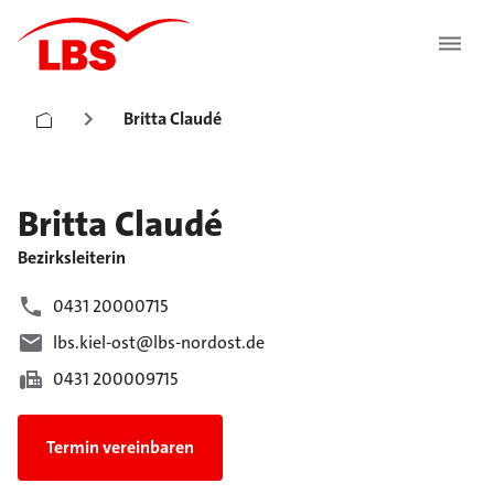
Britta Claudé
Britta
Claudé
Bezirksleiterin
0431 20000715
lbs.kiel-ost@lbs-nordost.de
0431 200009715
Termin vereinbaren