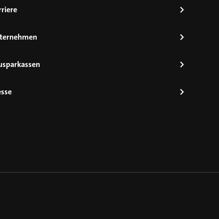
riere
ternehmen
usparkassen
esse