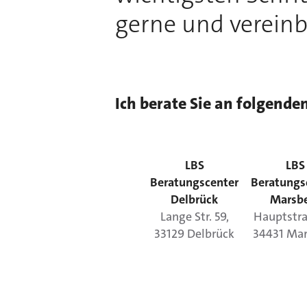
gerne und vereinb
Ich berate Sie an folgende
LBS
LBS
Beratungscenter
Beratungs
Delbrück
Marsb
Lange Str.
59
,
Hauptstr
33129
Delbrück
34431
Mar