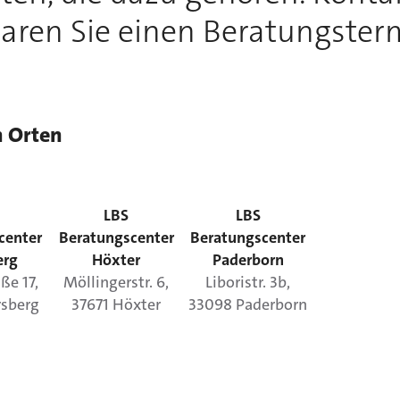
aren Sie einen Beratungster
n Orten
LBS
LBS
center
Beratungscenter
Beratungscenter
erg
Höxter
Paderborn
aße
17
,
Möllingerstr.
6
,
Liboristr.
3b
,
sberg
37671
Höxter
33098
Paderborn