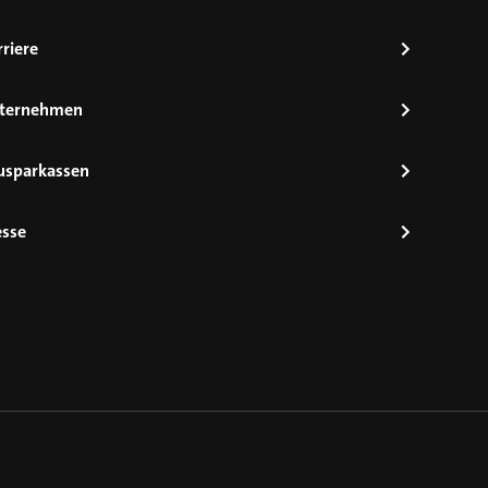
riere
ternehmen
usparkassen
esse