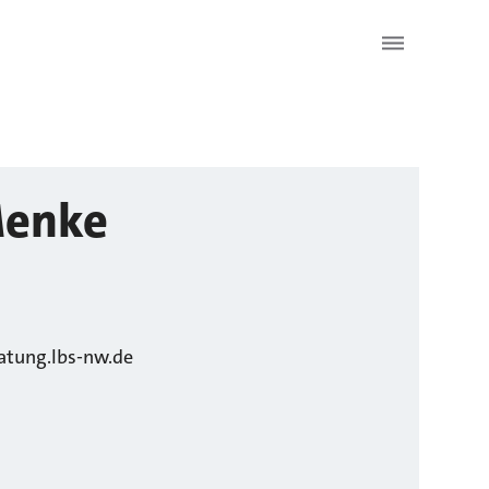
enke
tung.lbs-nw.de