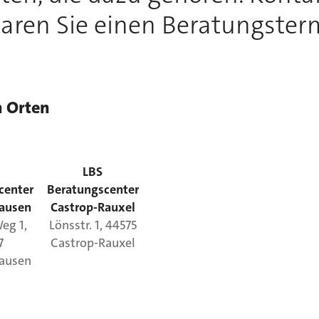
aren Sie einen Beratungster
n Orten
LBS
center
Beratungscenter
hausen
Castrop-Rauxel
Weg
1
,
Lönsstr.
1
,
44575
7
Castrop-Rauxel
hausen