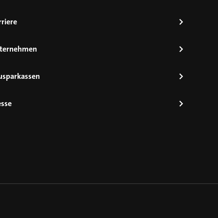
riere
ternehmen
usparkassen
esse