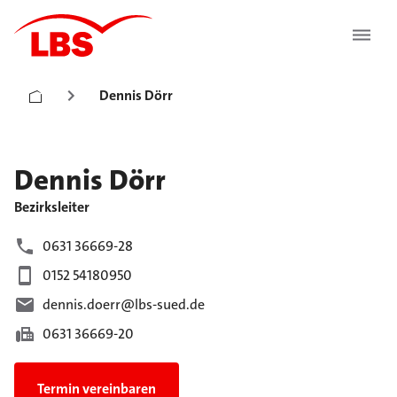
Dennis Dörr
Dennis
Dörr
Bezirksleiter
0631 36669-28
0152 54180950
dennis.doerr@lbs-sued.de
0631 36669-20
Termin vereinbaren