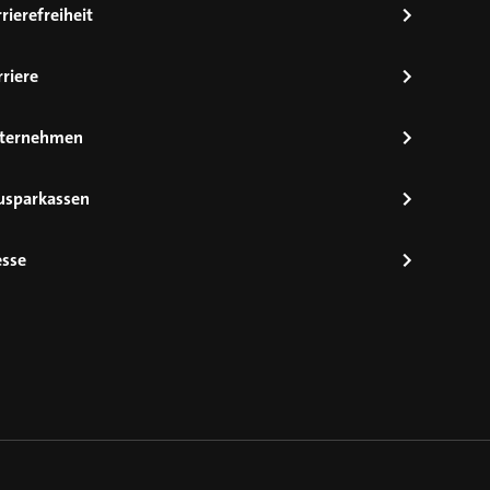
rierefreiheit
riere
ternehmen
usparkassen
esse