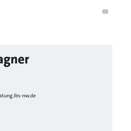
gner
tung.lbs-nw.de