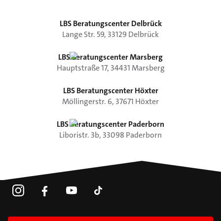
LBS Beratungscenter Delbrück
Lange Str.
59
,
33129
Delbrück
LBS Beratungscenter Marsberg
Hauptstraße
17
,
34431
Marsberg
LBS Beratungscenter Höxter
Möllingerstr.
6
,
37671
Höxter
LBS Beratungscenter Paderborn
Liboristr.
3b
,
33098
Paderborn