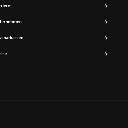
riere
ternehmen
usparkassen
esse