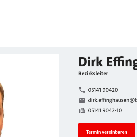
Dirk
Effi
Bezirksleiter
05141 90420
dirk.effinghausen@b
05141 9042-10
Termin vereinbaren