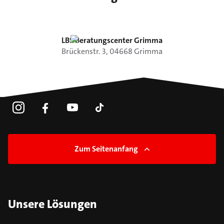
LBS Beratungscenter Grimma
Brückenstr.
3
,
04668
Grimma
Zum Seitenanfang
Unsere Lösungen