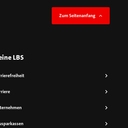
Zum Seitenanfang
eine LBS
rierefreiheit
riere
ternehmen
usparkassen