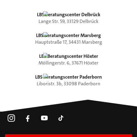
LBS Beratungscenter Delbrück
Lange Str.
59
,
33129
Delbrück
LBS Beratungscenter Marsberg
Hauptstraße
17
,
34431
Marsberg
LBS Beratungscenter Höxter
Möllingerstr.
6
,
37671
Höxter
LBS Beratungscenter Paderborn
Liboristr.
3b
,
33098
Paderborn