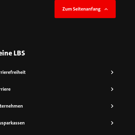
Zum Seitenanfang
eine LBS
rierefreiheit
riere
ternehmen
usparkassen