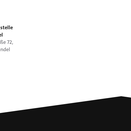
stelle
el
aße
72
,
ndel