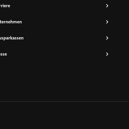
riere
ternehmen
usparkassen
esse