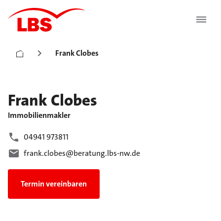
Frank Clobes
Frank
Clobes
Immobilienmakler
04941 973811
frank.clobes@beratung.lbs-nw.de
Termin vereinbaren