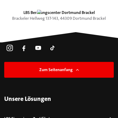
LBS Beratungscenter Dortmund Brackel
Brackeler Hellweg
137-143
,
44309
Dortmund
Brackel
Zum Seitenanfang
Unsere Lösungen