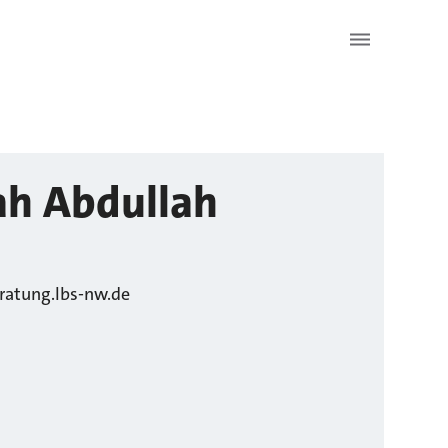
ah
Abdullah
atung.lbs-nw.de