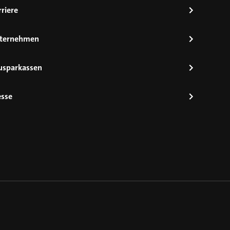
riere
ternehmen
usparkassen
esse