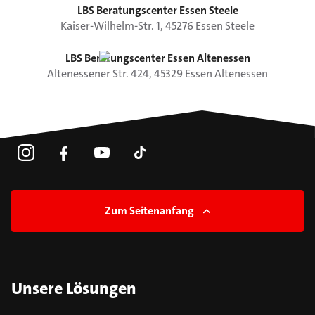
LBS Beratungscenter Essen Steele
Kaiser-Wilhelm-Str.
1
,
45276
Essen
Steele
LBS Beratungscenter Essen Altenessen
Altenessener Str.
424
,
45329
Essen
Altenessen
Zum Seitenanfang
Unsere Lösungen