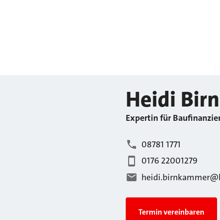
Heidi
Bir
Expertin für Baufinanzie
08781 1771
0176 22001279
heidi.birnkammer@l
Termin vereinbaren