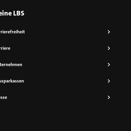
eine LBS
rierefreiheit
riere
ternehmen
usparkassen
esse