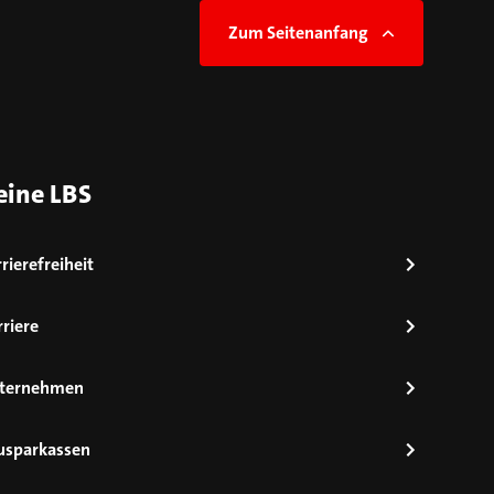
Zum Seitenanfang
eine LBS
rierefreiheit
riere
ternehmen
usparkassen