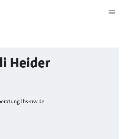
li
Heider
beratung.lbs-nw.de