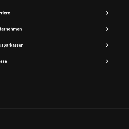
riere
ternehmen
usparkassen
esse