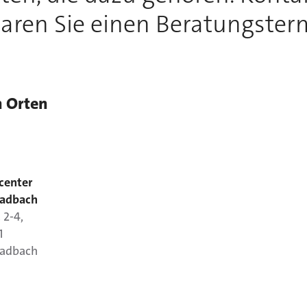
aren Sie einen Beratungster
n Orten
center
adbach
.
2-4
,
1
adbach