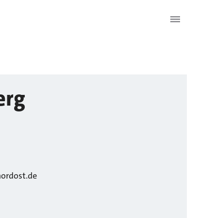
erg
nordost.de