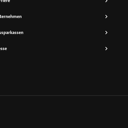
riere
ternehmen
usparkassen
esse