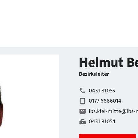
Helmut
B
Bezirksleiter
0431 81055
0177 6666014
lbs.kiel-mitte@lbs-
0431 81054