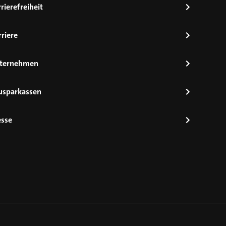
rierefreiheit
riere
ternehmen
usparkassen
esse