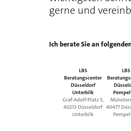
gerne und vereinb
Ich berate Sie an folgende
LBS
LBS
Beratungscenter
Beratungs
Düsseldorf
Düsseld
Unterbilk
Pempel
Graf-Adolf-Platz
5
,
Münsters
40213
Düsseldorf
40477
Düs
Unterbilk
Pempel