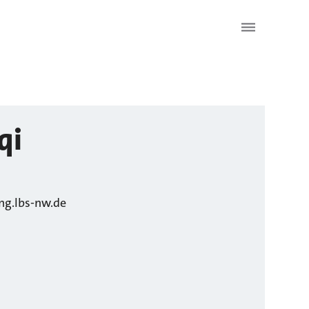
qi
ng.lbs-nw.de