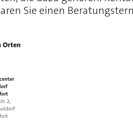
aren Sie einen Beratungster
n Orten
center
orf
fort
tr.
2
,
seldorf
fort