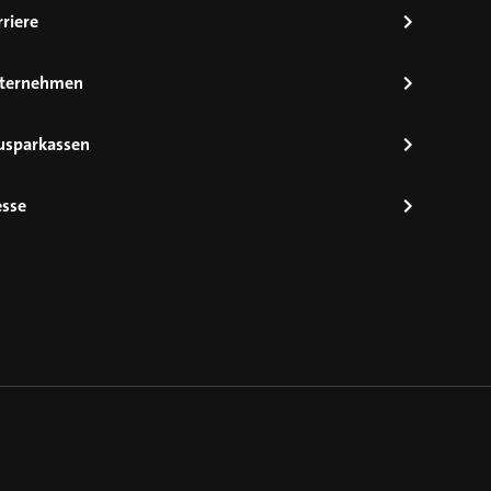
riere
ternehmen
usparkassen
esse