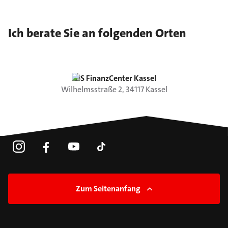
Ich berate Sie an folgenden Orten
LBS FinanzCenter Kassel
Wilhelmsstraße
2
,
34117
Kassel
Zum Seitenanfang