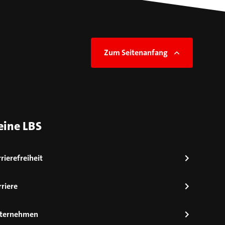
Zum Seitenanfang
eine LBS
rierefreiheit
riere
ternehmen