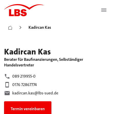
Kadircan Kas
Kadircan
Kas
Berater für Baufinanzierungen, Selbständiger
Handelsvertreter
089 219955-0
0176 72867774
kadircan.kas@lbs-sued.de
Termin vereinbaren