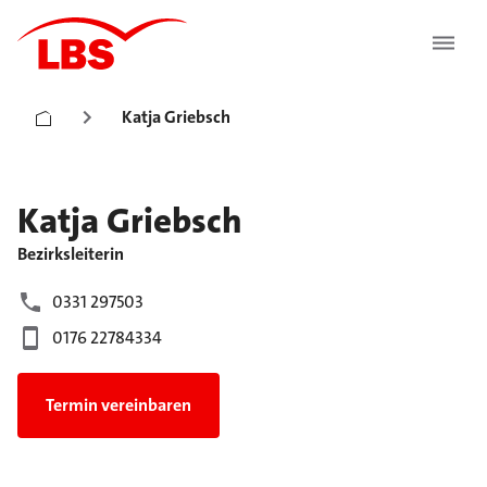
Katja Griebsch
Katja
Griebsch
Bezirksleiterin
0331 297503
0176 22784334
Termin vereinbaren