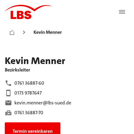
Kevin Menner
Kevin
Menner
Bezirksleiter
0761 36887-60
0173 9787647
kevin.menner@lbs-sued.de
0761 36887-70
Termin vereinbaren