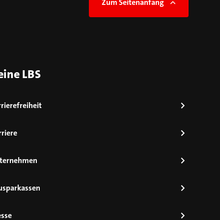
Zum Seitenanfang
eine LBS
rierefreiheit
riere
ternehmen
usparkassen
esse