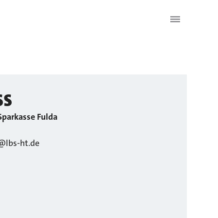
ss
Sparkasse Fulda
b@lbs-ht.de