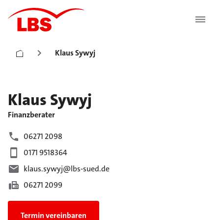
Klaus Sywyj
Klaus
Sywyj
Finanzberater
06271 2098
0171 9518364
klaus.sywyj@lbs-sued.de
06271 2099
Termin vereinbaren