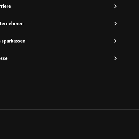
riere
ternehmen
usparkassen
esse