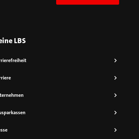
eine LBS
rierefreiheit
riere
ternehmen
usparkassen
esse