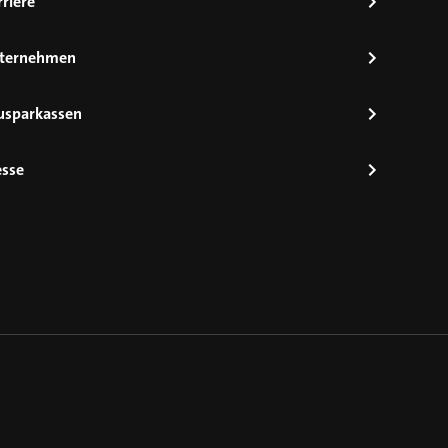
riere
ternehmen
usparkassen
esse