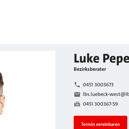
Luke
Pepe
Bezirksberater
0451 3003673
lbs.luebeck-west@lb
0451 300367-59
Termin vereinbaren