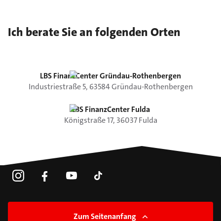
Ich berate Sie an folgenden Orten
LBS FinanzCenter Gründau-Rothenbergen
Industriestraße
5
,
63584
Gründau-Rothenbergen
LBS FinanzCenter Fulda
Königstraße
17
,
36037
Fulda
Zum Seitenanfang