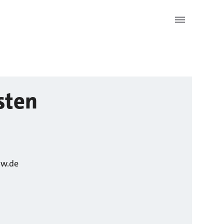
sten
sw.de