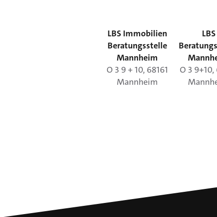
LBS Immobilien
LBS
Beratungsstelle
Beratungs
Mannheim
Mannh
O 3
9 + 10
,
68161
O 3
9+10
,
Mannheim
Mannh