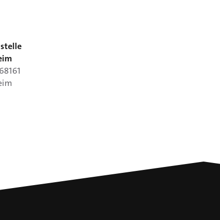
stelle
eim
68161
eim