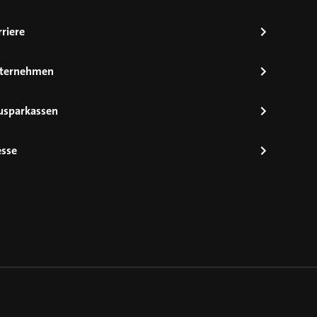
riere
ternehmen
usparkassen
esse