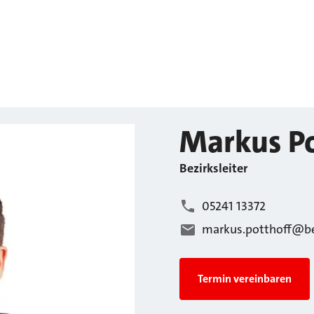
Markus
P
Bezirksleiter
05241 13372
markus.potthoff@be
Termin vereinbaren