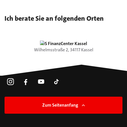
Ich berate Sie an folgenden Orten
LBS FinanzCenter Kassel
Wilhelmsstraße
2
,
34117
Kassel
Zum Seitenanfang